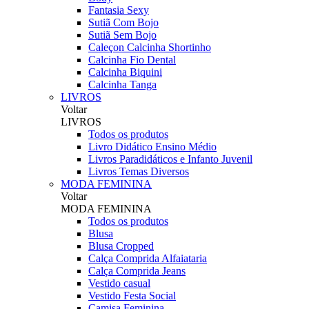
Fantasia Sexy
Sutiã Com Bojo
Sutiã Sem Bojo
Caleçon Calcinha Shortinho
Calcinha Fio Dental
Calcinha Biquini
Calcinha Tanga
LIVROS
Voltar
LIVROS
Todos os produtos
Livro Didático Ensino Médio
Livros Paradidáticos e Infanto Juvenil
Livros Temas Diversos
MODA FEMININA
Voltar
MODA FEMININA
Todos os produtos
Blusa
Blusa Cropped
Calça Comprida Alfaiataria
Calça Comprida Jeans
Vestido casual
Vestido Festa Social
Camisa Feminina