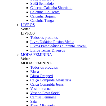
Sutiã Sem Bojo
Caleçon Calcinha Shortinho
Calcinha Fio Dental
Calcinha Biquini
Calcinha Tanga
LIVROS
Voltar
LIVROS
Todos os produtos
Livro Didático Ensino Médio
Livros Paradidáticos e Infanto Juvenil
Livros Temas Diversos
MODA FEMININA
Voltar
MODA FEMININA
Todos os produtos
Blusa
Blusa Cropped
Calça Comprida Alfaiataria
Calça Comprida Jeans
Vestido casual
Vestido Festa Social
Camisa Feminina
Saia
Short Alfaiataria