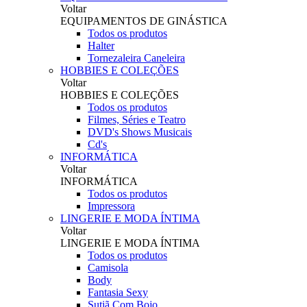
Voltar
EQUIPAMENTOS DE GINÁSTICA
Todos os produtos
Halter
Tornezaleira Caneleira
HOBBIES E COLEÇÕES
Voltar
HOBBIES E COLEÇÕES
Todos os produtos
Filmes, Séries e Teatro
DVD's Shows Musicais
Cd's
INFORMÁTICA
Voltar
INFORMÁTICA
Todos os produtos
Impressora
LINGERIE E MODA ÍNTIMA
Voltar
LINGERIE E MODA ÍNTIMA
Todos os produtos
Camisola
Body
Fantasia Sexy
Sutiã Com Bojo