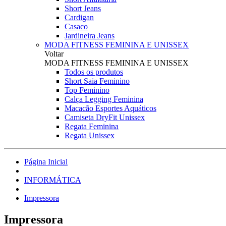
Short Jeans
Cardigan
Casaco
Jardineira Jeans
MODA FITNESS FEMININA E UNISSEX
Voltar
MODA FITNESS FEMININA E UNISSEX
Todos os produtos
Short Saia Feminino
Top Feminino
Calça Legging Feminina
Macacão Esportes Aquáticos
Camiseta DryFit Unissex
Regata Feminina
Regata Unissex
Página Inicial
INFORMÁTICA
Impressora
Impressora