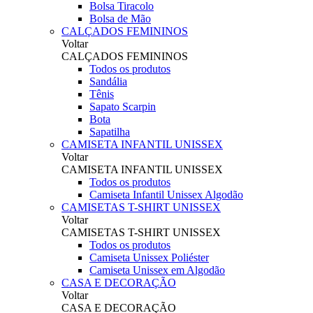
Bolsa Tiracolo
Bolsa de Mão
CALÇADOS FEMININOS
Voltar
CALÇADOS FEMININOS
Todos os produtos
Sandália
Tênis
Sapato Scarpin
Bota
Sapatilha
CAMISETA INFANTIL UNISSEX
Voltar
CAMISETA INFANTIL UNISSEX
Todos os produtos
Camiseta Infantil Unissex Algodão
CAMISETAS T-SHIRT UNISSEX
Voltar
CAMISETAS T-SHIRT UNISSEX
Todos os produtos
Camiseta Unissex Poliéster
Camiseta Unissex em Algodão
CASA E DECORAÇÃO
Voltar
CASA E DECORAÇÃO