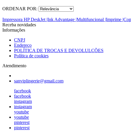
ORDENAR POR:
Impressora HP DeskJet |Ink Advantage |Multifuncional |Imprime |Co
Receba novidades
Informações
CNPJ
Endereço
POLÍTICA DE TROCAS E DEVOLULÇÕES
Política de cookies
Atendimento
sanviplingerie@gmail.com
facebook
facebook
instagram
instagram
youtube
youtube
pinterest
pinterest