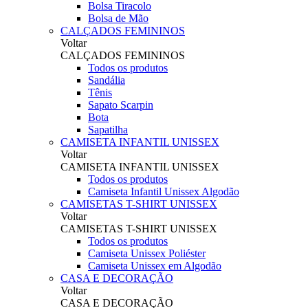
Bolsa Tiracolo
Bolsa de Mão
CALÇADOS FEMININOS
Voltar
CALÇADOS FEMININOS
Todos os produtos
Sandália
Tênis
Sapato Scarpin
Bota
Sapatilha
CAMISETA INFANTIL UNISSEX
Voltar
CAMISETA INFANTIL UNISSEX
Todos os produtos
Camiseta Infantil Unissex Algodão
CAMISETAS T-SHIRT UNISSEX
Voltar
CAMISETAS T-SHIRT UNISSEX
Todos os produtos
Camiseta Unissex Poliéster
Camiseta Unissex em Algodão
CASA E DECORAÇÃO
Voltar
CASA E DECORAÇÃO