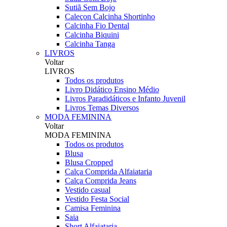
Sutiã Sem Bojo
Caleçon Calcinha Shortinho
Calcinha Fio Dental
Calcinha Biquini
Calcinha Tanga
LIVROS
Voltar
LIVROS
Todos os produtos
Livro Didático Ensino Médio
Livros Paradidáticos e Infanto Juvenil
Livros Temas Diversos
MODA FEMININA
Voltar
MODA FEMININA
Todos os produtos
Blusa
Blusa Cropped
Calça Comprida Alfaiataria
Calça Comprida Jeans
Vestido casual
Vestido Festa Social
Camisa Feminina
Saia
Short Alfaiataria