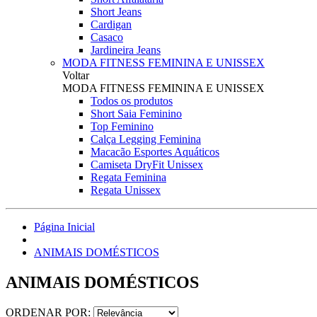
Short Jeans
Cardigan
Casaco
Jardineira Jeans
MODA FITNESS FEMININA E UNISSEX
Voltar
MODA FITNESS FEMININA E UNISSEX
Todos os produtos
Short Saia Feminino
Top Feminino
Calça Legging Feminina
Macacão Esportes Aquáticos
Camiseta DryFit Unissex
Regata Feminina
Regata Unissex
Página Inicial
ANIMAIS DOMÉSTICOS
ANIMAIS DOMÉSTICOS
ORDENAR POR: