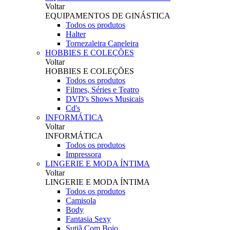
Voltar
EQUIPAMENTOS DE GINÁSTICA
Todos os produtos
Halter
Tornezaleira Caneleira
HOBBIES E COLEÇÕES
Voltar
HOBBIES E COLEÇÕES
Todos os produtos
Filmes, Séries e Teatro
DVD's Shows Musicais
Cd's
INFORMÁTICA
Voltar
INFORMÁTICA
Todos os produtos
Impressora
LINGERIE E MODA ÍNTIMA
Voltar
LINGERIE E MODA ÍNTIMA
Todos os produtos
Camisola
Body
Fantasia Sexy
Sutiã Com Bojo