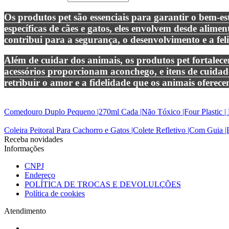
Os produtos pet são essenciais para garantir o bem-es
específicas de cães e gatos, eles envolvem desde alime
contribui para a segurança, o desenvolvimento e a feli
Além de cuidar dos animais, os produtos pet fortalec
acessórios proporcionam aconchego, e itens de cuida
retribuir o amor e a fidelidade que os animais ofer
Comedouro Duplo Pequeno |270ml Cada |Não Tóxico |Four Plast
Coleira Peitoral Para Cachorro e Gatos |Colete Refletivo |Com 
Receba novidades
Informações
CNPJ
Endereço
POLÍTICA DE TROCAS E DEVOLULÇÕES
Política de cookies
Atendimento