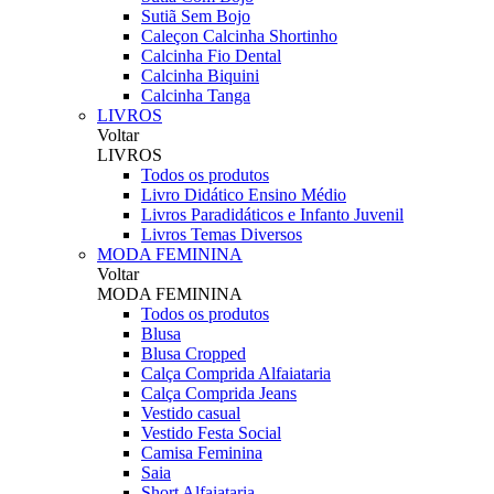
Sutiã Sem Bojo
Caleçon Calcinha Shortinho
Calcinha Fio Dental
Calcinha Biquini
Calcinha Tanga
LIVROS
Voltar
LIVROS
Todos os produtos
Livro Didático Ensino Médio
Livros Paradidáticos e Infanto Juvenil
Livros Temas Diversos
MODA FEMININA
Voltar
MODA FEMININA
Todos os produtos
Blusa
Blusa Cropped
Calça Comprida Alfaiataria
Calça Comprida Jeans
Vestido casual
Vestido Festa Social
Camisa Feminina
Saia
Short Alfaiataria