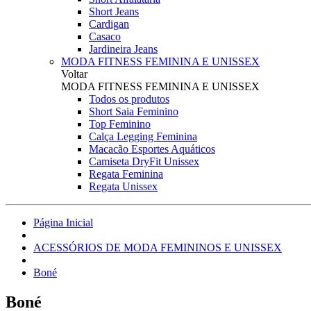
Short Jeans
Cardigan
Casaco
Jardineira Jeans
MODA FITNESS FEMININA E UNISSEX
Voltar
MODA FITNESS FEMININA E UNISSEX
Todos os produtos
Short Saia Feminino
Top Feminino
Calça Legging Feminina
Macacão Esportes Aquáticos
Camiseta DryFit Unissex
Regata Feminina
Regata Unissex
Página Inicial
ACESSÓRIOS DE MODA FEMININOS E UNISSEX
Boné
Boné