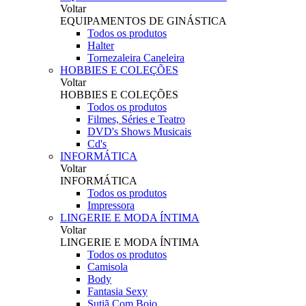
Voltar
EQUIPAMENTOS DE GINÁSTICA
Todos os produtos
Halter
Tornezaleira Caneleira
HOBBIES E COLEÇÕES
Voltar
HOBBIES E COLEÇÕES
Todos os produtos
Filmes, Séries e Teatro
DVD's Shows Musicais
Cd's
INFORMÁTICA
Voltar
INFORMÁTICA
Todos os produtos
Impressora
LINGERIE E MODA ÍNTIMA
Voltar
LINGERIE E MODA ÍNTIMA
Todos os produtos
Camisola
Body
Fantasia Sexy
Sutiã Com Bojo